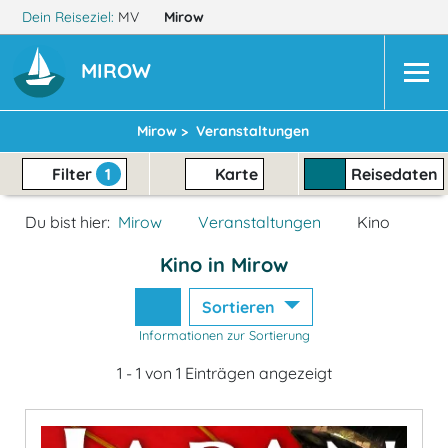
Dein Reiseziel:
MV
Mirow
MIROW
Mirow >
Veranstaltungen
Filter
1
Karte
Reisedaten
Du bist hier:
Mirow
Veranstaltungen
Kino
Kino in Mirow
Sortieren
Informationen zur Sortierung
1 - 1 von 1 Einträgen angezeigt