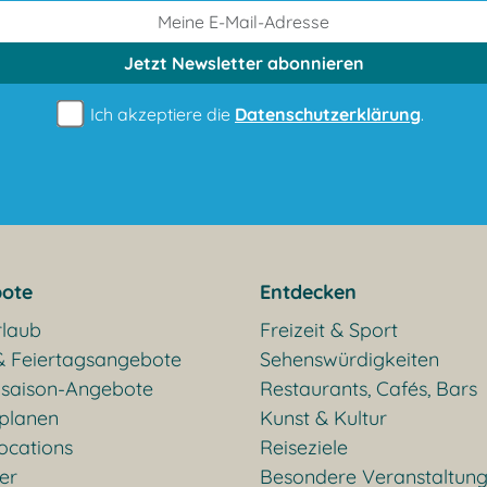
Jetzt Newsletter
abonnieren
Ich akzeptiere die
Datenschutzerklärung
.
ote
Entdecken
rlaub
Freizeit & Sport
& Feiertagsangebote
Sehenswürdigkeiten
saison-Angebote
Restaurants, Cafés, Bars
 planen
Kunst & Kultur
ocations
Reiseziele
ter
Besondere Veranstaltun