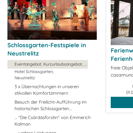
Schlossgarten-Festspiele in
Ferien
Neustrelitz
Ferienh
Eventangebot, Kurzurlaubsangebot, ...
freie Obje
Hotel Schlossgarten,
casamund
Neustrelitz
3 x Übernachtungen in unseren
01.
stilvollen Komfortzimmern
Besuch der Freilicht-Aufführung im
historischen Schlossgarten...
... "Die Csárdásfürstin" von Emmerich
Kalman
... weitere Leistungen