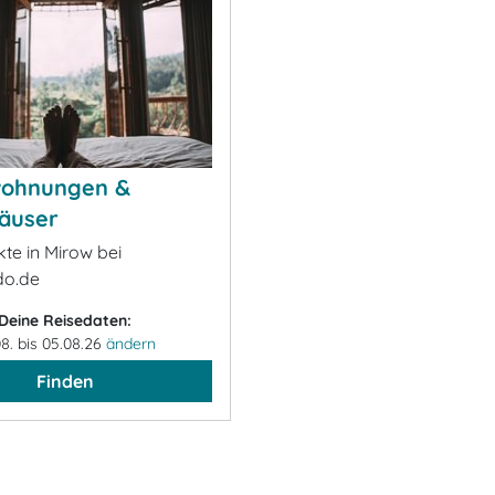
wohnungen &
äuser
kte in Mirow bei
o.de
Deine Reisedaten:
08. bis 05.08.26
ändern
Finden