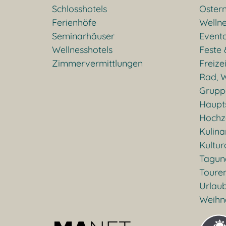
Schlosshotels
Oster
Ferienhöfe
Welln
Seminarhäuser
Event
Wellnesshotels
Feste 
Zimmervermittlungen
Freizei
Rad, W
Grupp
Haupt
Hochz
Kulina
Kultu
Tagun
Toure
Urlaub
Weihn