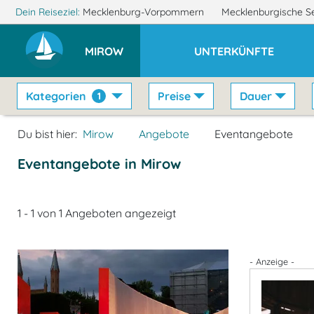
Dein Reiseziel:
Mecklenburg-Vorpommern
Mecklenburgische S
MIROW
UNTERKÜNFTE
Kategorien
Preise
Dauer
1
Du bist hier:
Mirow
Angebote
Eventangebote
Eventangebote in Mirow
1 - 1 von 1 Angeboten angezeigt
- Anzeige -