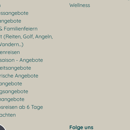
n
Wellness
essangebote
angebote
& Familienfeiern
t (Reiten, Golf, Angeln,
andern...)
enreisen
saison - Angebote
eitsangebote
rische Angebote
rangebote
gsangebote
nangebote
sreisen ab 6 Tage
achten
Folge uns