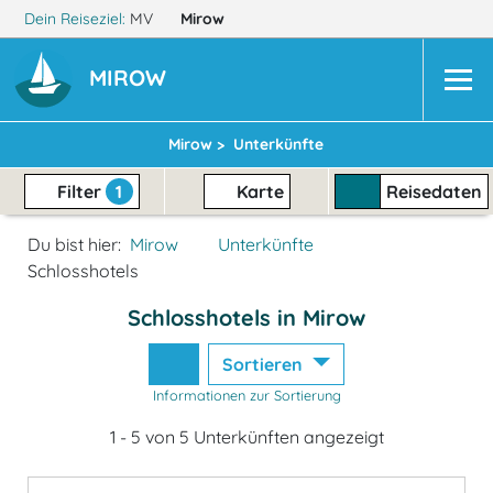
Dein Reiseziel:
MV
Mirow
MIROW
Mirow >
Unterkünfte
Filter
1
Karte
Reisedaten
Du bist hier:
Mirow
Unterkünfte
Schlosshotels
Schlosshotels in Mirow
Sortieren
Informationen zur Sortierung
1 - 5 von 5 Unterkünften angezeigt