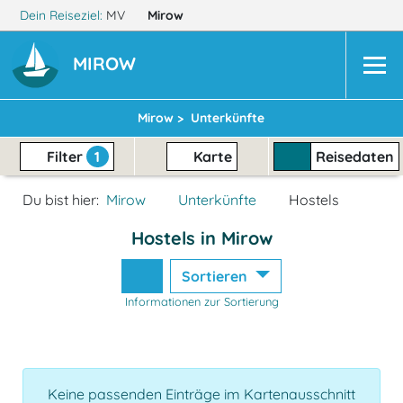
Dein Reiseziel:
MV
Mirow
MIROW
Mirow >
Unterkünfte
Filter
1
Karte
Reisedaten
Du bist hier:
Mirow
Unterkünfte
Hostels
Hostels in Mirow
Sortieren
Informationen zur Sortierung
Keine passenden Einträge im Kartenausschnitt