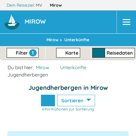
Dein Reiseziel:
MV
Mirow
MIROW
Mirow >
Unterkünfte
Filter
1
Karte
Reisedaten
Du bist hier:
Mirow
Unterkünfte
Jugendherbergen
Jugendherbergen in Mirow
Sortieren
Informationen zur Sortierung