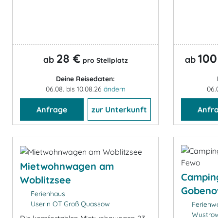
28 €
100
ab
ab
pro Stellplatz
Deine Reisedaten:
06.08. bis 10.08.26
ändern
06.
Anfrage
zur Unterkunft
Anfr
Mietwohnwagen am
Campin
Woblitzsee
Gobeno
Ferienhaus
Userin OT Groß Quassow
Ferienw
Wustrow