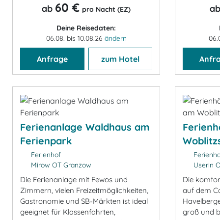
60 €
ab
a
pro Nacht (EZ)
Deine Reisedaten:
06.08. bis 10.08.26
ändern
06.
Anfrage
zum Hotel
Anfr
Ferienanlage Waldhaus am
Ferien
Ferienpark
Woblitz
Ferienhof
Ferienh
Mirow OT Granzow
Userin 
Die Ferienanlage mit Fewos und
Die komfor
Zimmern, vielen Freizeitmöglichkeiten,
auf dem C
Gastronomie und SB-Märkten ist ideal
Havelberge
geeignet für Klassenfahrten,
groß und bi