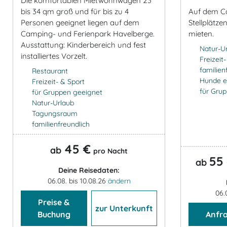
Die komfortablen Mietwohnwagen 23
bis 34 qm groß und für bis zu 4
Auf dem Ca
Personen geeignet liegen auf dem
Stellplätze
Camping- und Ferienpark Havelberge.
mieten.
Ausstattung: Kinderbereich und fest
Natur-U
installiertes Vorzelt.
Freizeit
familien
Restaurant
Hunde e
Freizeit- & Sport
für Gru
für Gruppen geeignet
Natur-Urlaub
Tagungsraum
familienfreundlich
45 €
ab
pro Nacht
55
ab
Deine Reisedaten:
06.08. bis 10.08.26
ändern
06.
Preise &
zur Unterkunft
Buchung
Anfr