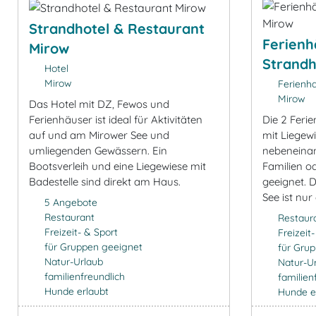
Strandhotel & Restaurant
Ferien
Mirow
Strandh
Hotel
Mirow
Ferienh
Mirow
Das Hotel mit DZ, Fewos und
Ferienhäuser ist ideal für Aktivitäten
Die 2 Feri
auf und am Mirower See und
mit Liegewi
umliegenden Gewässern. Ein
nebeneinan
Bootsverleih und eine Liegewiese mit
Familien o
Badestelle sind direkt am Haus.
geeignet. 
See ist nur
5 Angebote
Restaurant
Restaur
Freizeit- & Sport
Freizeit
für Gruppen geeignet
für Gru
Natur-Urlaub
Natur-U
familienfreundlich
familien
Hunde erlaubt
Hunde e