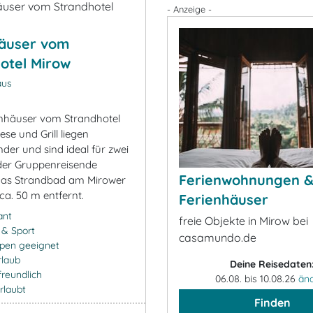
- Anzeige -
häuser vom
otel Mirow
aus
enhäuser vom Strandhotel
ese und Grill liegen
der und sind ideal für zwei
der Gruppenreisende
Ferienwohnungen 
Das Strandbad am Mirower
 ca. 50 m entfernt.
Ferienhäuser
ant
freie Objekte in Mirow bei
- & Sport
casamundo.de
ppen geeignet
rlaub
Deine Reisedaten
freundlich
06.08. bis 10.08.26
än
rlaubt
Finden