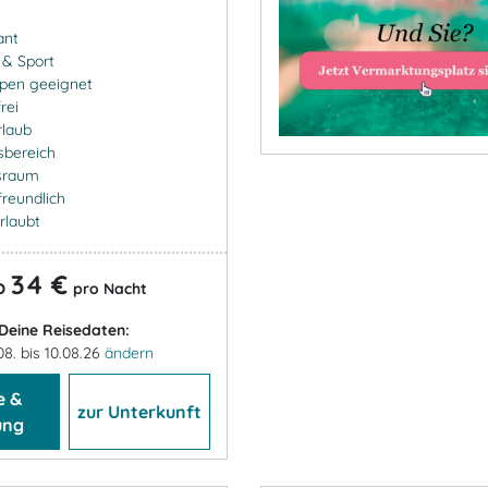
ant
- & Sport
ppen geeignet
rei
rlaub
sbereich
sraum
freundlich
rlaubt
34 €
b
pro Nacht
Deine Reisedaten:
08. bis 10.08.26
ändern
e &
zur Unterkunft
ung