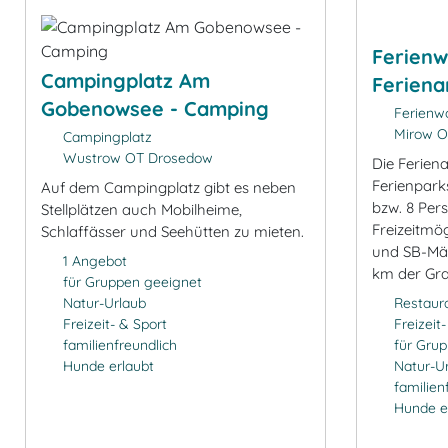
Ferien
Campingplatz Am
Feriena
Gobenowsee - Camping
Ferienw
Mirow O
Campingplatz
Wustrow OT Drosedow
Die Ferien
Ferienpark
Auf dem Campingplatz gibt es neben
bzw. 8 Pers
Stellplätzen auch Mobilheime,
Freizeitmö
Schlaffässer und Seehütten zu mieten.
und SB-Märk
1 Angebot
km der Gra
für Gruppen geeignet
Natur-Urlaub
Restaur
Freizeit- & Sport
Freizeit
familienfreundlich
für Gru
Hunde erlaubt
Natur-U
familien
Hunde e