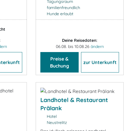
Tagungsraum
familienfreundlich
Hunde erlaubt
cht
:
Deine Reisedaten:
dern
06.08. bis 10.08.26
ändern
Preise &
nterkunft
zur Unterkunft
Buchung
Landhotel & Restaurant
Prälank
Hotel
Neustrelitz