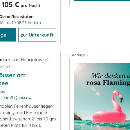
105 €
b
pro Nacht
Deine Reisedaten:
08. bis 10.08.26
ändern
age
zur Unterkunft
- Anzeige -
häuser am
see
aus
OT Groß Quassow
tablen Ferienhäuser liegen
amping- und Ferienpark
, sind zwischen 21 bis 70 qm
eten Platz für 4 bis 6