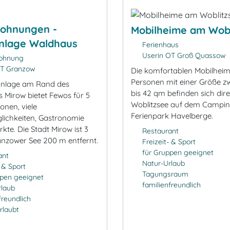
wohnungen -
Mobilheime am Wobl
nlage Waldhaus
Ferienhaus
Userin OT Groß Quassow
ohnung
T Granzow
Die komfortablen Mobilheim
Personen mit einer Größe z
anlage am Rand des
bis 42 qm befinden sich dir
s Mirow bietet Fewos für 5
Woblitzsee auf dem Campin
onen, viele
Ferienpark Havelberge.
glichkeiten, Gastronomie
te. Die Stadt Mirow ist 3
Restaurant
nzower See 200 m entfernt.
Freizeit- & Sport
für Gruppen geeignet
ant
Natur-Urlaub
- & Sport
Tagungsraum
ppen geeignet
familienfreundlich
rlaub
freundlich
rlaubt