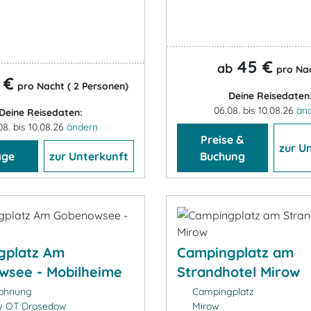
45 €
ab
pro Na
 €
pro Nacht ( 2 Personen)
Deine Reisedaten
06.08. bis 10.08.26
än
Deine Reisedaten:
08. bis 10.08.26
ändern
Preise &
zur U
age
zur Unterkunft
Buchung
gplatz Am
Campingplatz am
wsee - Mobilheime
Strandhotel Mirow
ohnung
Campingplatz
 OT Drosedow
Mirow