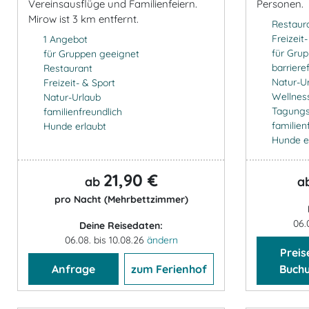
Vereinsausflüge und Familienfeiern.
Personen.
Mirow ist 3 km entfernt.
Restaur
Freizeit
1 Angebot
für Gru
für Gruppen geeignet
barrieref
Restaurant
Natur-U
Freizeit- & Sport
Wellnes
Natur-Urlaub
Tagung
familienfreundlich
familien
Hunde erlaubt
Hunde e
21,90 €
ab
a
pro Nacht (Mehrbettzimmer)
06.
Deine Reisedaten:
06.08. bis 10.08.26
ändern
Preis
Anfrage
zum Ferienhof
Buch