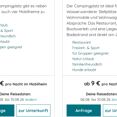
mpingplatz gibt es neben
Der Campingplatz ist ideal f
n auch vier Mobilheime zu
Wasserwanderer. Stellplätze
Wohnmobile und Wohnwag
Absprache. Das Restaurant,
rlaub
Bootsverleih und eine Liege
- & Sport
Badestrand sind direkt am Z
freundlich
rlaubt
Restaurant
ppen geeignet
Freizeit- & Sport
für Gruppen geeignet
Natur-Urlaub
familienfreundlich
Hunde erlaubt
 €
9 €
ab
pro Nacht im Mobilheim
pro Nac
Deine Reisedaten:
Deine Reisedaten
08. bis 10.08.26
ändern
06.08. bis 10.08.26
än
age
zur Unterkunft
Anfrage
zur U