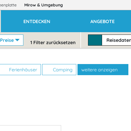
eenplatte
Mirow
& Umgebung
ENTDECKEN
ANGEBOTE
Preise
Reisedate
1
Filter zurücksetzen
Ferienhäuser
Camping
weitere anzeigen