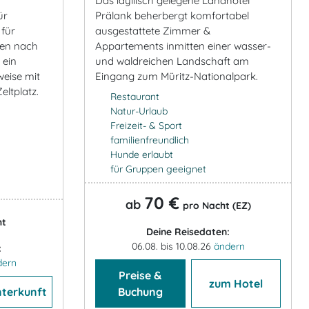
Das idyllisch gelegene Landhotel
Prälank beherbergt komfortabel
ür
ausgestattete Zimmer &
 für
Appartements inmitten einer wasser-
en nach
und waldreichen Landschaft am
 ein
Eingang zum Müritz-Nationalpark.
weise mit
eltplatz.
Restaurant
Natur-Urlaub
Freizeit- & Sport
familienfreundlich
Hunde erlaubt
für Gruppen geeignet
70 €
ab
pro Nacht (EZ)
ht
Deine Reisedaten:
06.08. bis 10.08.26
ändern
:
dern
Preise &
zum Hotel
nterkunft
Buchung