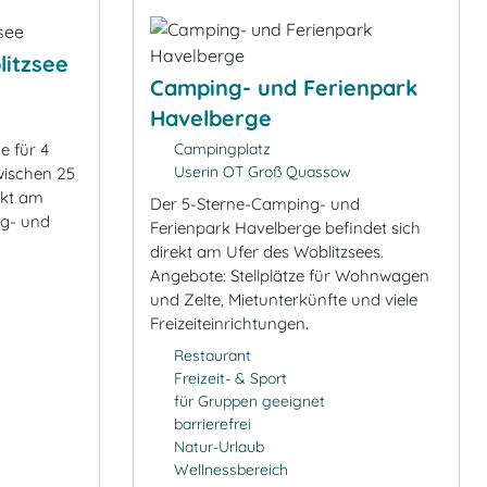
itzsee
Camping- und Ferienpark
Havelberge
e für 4
Campingplatz
Userin OT Groß Quassow
wischen 25
ekt am
Der 5-Sterne-Camping- und
g- und
Ferienpark Havelberge befindet sich
direkt am Ufer des Woblitzsees.
Angebote: Stellplätze für Wohnwagen
und Zelte, Mietunterkünfte und viele
Freizeiteinrichtungen.
Restaurant
Freizeit- & Sport
für Gruppen geeignet
barrierefrei
Natur-Urlaub
Wellnessbereich