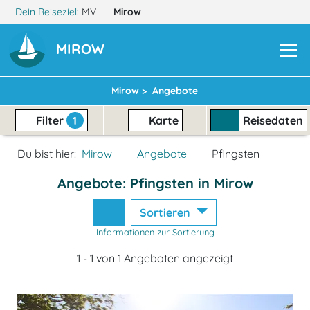
Dein Reiseziel:
MV
Mirow
MIROW
Mirow >
Angebote
Filter
1
Karte
Reisedaten
Du bist hier:
Mirow
Angebote
Pfingsten
Angebote: Pfingsten in Mirow
Sortieren
Informationen zur Sortierung
1 - 1 von 1 Angeboten angezeigt