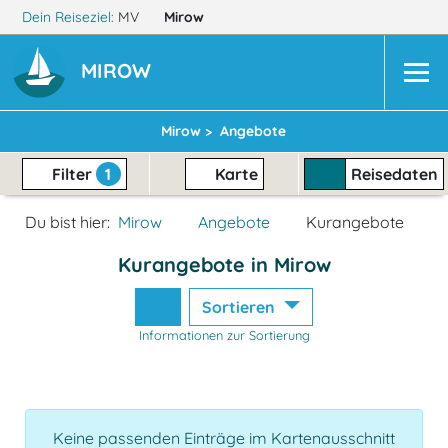
Dein Reiseziel:
MV
Mirow
MIROW
Mirow >
Angebote
Filter
1
Karte
Reisedaten
Du bist hier:
Mirow
Angebote
Kurangebote
Kurangebote in Mirow
Sortieren
Informationen zur Sortierung
Keine passenden Einträge im Kartenausschnitt