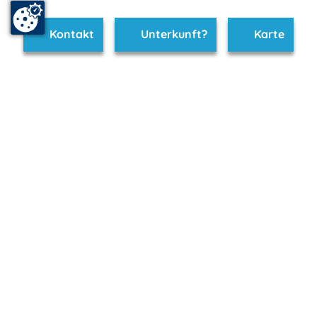
Kontakt
Unterkunft?
Karte
www.mirow.m-vp.de ist Teil von
mvp.de - Urlaub & Freizeit
© 2026
MANET Marketing GmbH
Newsletter
Bleib auf dem Laufenden!