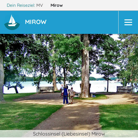
Dein Reiseziel:
MV
Mirow
MIROW
Schlossinsel (Liebesinsel) Mirow