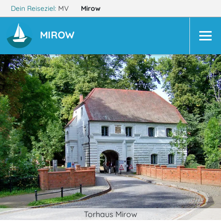
Dein Reiseziel:
MV
Mirow
MIROW
Torhaus Mirow