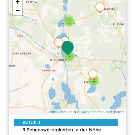
+
−
3
6
2
2
Leaflet
| map data ©
OpenStreetMap
contributors
Anfahrt
9 Sehenswürdigkeiten in der Nähe